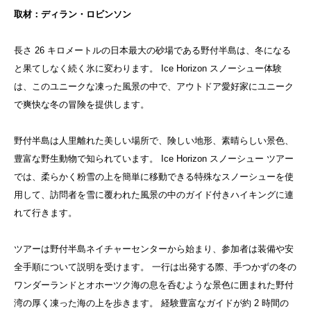
取材：ディラン・ロビンソン
長さ 26 キロメートルの日本最大の砂場である野付半島は、冬になる
と果てしなく続く氷に変わります。 Ice Horizon スノーシュー体験
は、このユニークな凍った風景の中で、アウトドア愛好家にユニーク
で爽快な冬の冒険を提供します。
野付半島は人里離れた美しい場所で、険しい地形、素晴らしい景色、
豊富な野生動物で知られています。 Ice Horizon スノーシュー ツアー
では、柔らかく粉雪の上を簡単に移動できる特殊なスノーシューを使
用して、訪問者を雪に覆われた風景の中のガイド付きハイキングに連
れて行きます。
ツアーは野付半島ネイチャーセンターから始まり、参加者は装備や安
全手順について説明を受けます。 一行は出発する際、手つかずの冬の
ワンダーランドとオホーツク海の息を呑むような景色に囲まれた野付
湾の厚く凍った海の上を歩きます。 経験豊富なガイドが約 2 時間の