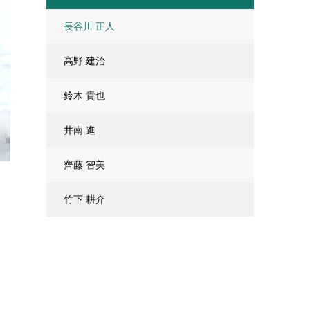
長谷川 正人
高野 建治
鈴木 貴也
井南 進
齊藤 智美
竹下 耕介